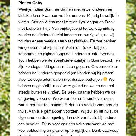
Piet en Coby
Weekje Indian Summer Samen met onze kinderen en
kleinkinderen kwamen we hier om ons 40-jarig huwelijk te
vieren. Cris en Alitha met Imre en Ilya Marjan en Frank
met Lieke en Thijs Van vrijdagavond tot zondagmiddag
zouden de kinderen/kleinkinderen aanwezig zijn, en wij
zouden er een weekje aan vast plakken. En wat hebben
we genoten met zijn allen! Met niets (stok, krijtjes,
schommel en glijbaan) zijn de kinderen al dik tevreden.
Toch hebben we de speel/dierentuintje in Goor bezocht en
zijn zondagsmiddags naar Laren gegaan. Onvermoeibaar
hebben de kinderen gespeeld (en konden wij bij-praten)
alsof ze opgeladen waren met duracellbatterijen
We
hebben ongelofelijk mooi weer gehad en waren dan ook
steeds buiten te vinden. De week daarna hebben we de
omgeving verkend. We waren het er al snel over eens:
wat is het hier fantastisch!!! Het huis voelde voor ons als
thuis, van alle gemakken voorzien. Wij zullen dit huis, de
eigenaren en de omgeving dan ook van harte bij anderen
aan bevelen. Dit is voor ons een vakantie waar we met
veel voldoening en plezier op terugkijken. Dank daarvoor.