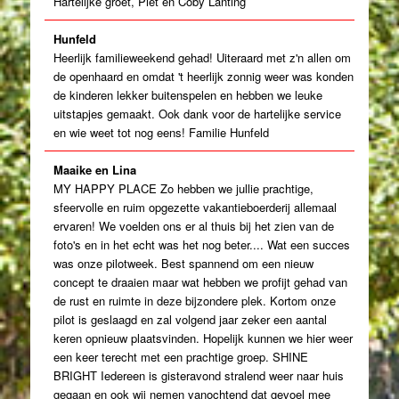
Hartelijke groet, Piet en Coby Lanting
Hunfeld
Heerlijk familieweekend gehad! Uiteraard met z'n allen om
de openhaard en omdat 't heerlijk zonnig weer was konden
de kinderen lekker buitenspelen en hebben we leuke
uitstapjes gemaakt. Ook dank voor de hartelijke service
en wie weet tot nog eens! Familie Hunfeld
Maaike en Lina
MY HAPPY PLACE Zo hebben we jullie prachtige,
sfeervolle en ruim opgezette vakantieboerderij allemaal
ervaren! We voelden ons er al thuis bij het zien van de
foto's en in het echt was het nog beter.... Wat een succes
was onze pilotweek. Best spannend om een nieuw
concept te draaien maar wat hebben we profijt gehad van
de rust en ruimte in deze bijzondere plek. Kortom onze
pilot is geslaagd en zal volgend jaar zeker een aantal
keren opnieuw plaatsvinden. Hopelijk kunnen we hier weer
een keer terecht met een prachtige groep. SHINE
BRIGHT Iedereen is gisteravond stralend weer naar huis
gegaan en ook wij nemen vanochtend dat gevoel mee